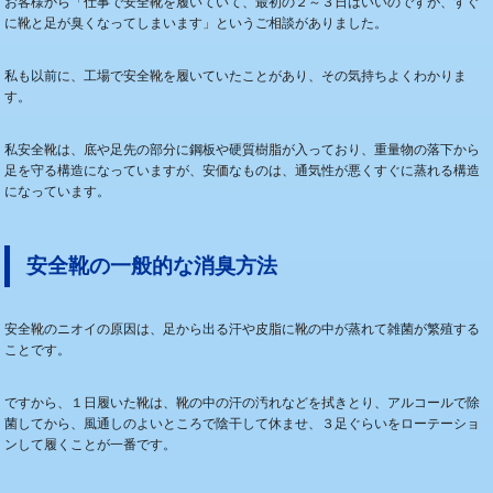
お客様から「仕事で安全靴を履いていて、最初の２～３日はいいのですが、すぐ
に靴と足が臭くなってしまいます」というご相談がありました。
私も以前に、工場で安全靴を履いていたことがあり、その気持ちよくわかりま
す。
私安全靴は、底や足先の部分に鋼板や硬質樹脂が入っており、重量物の落下から
足を守る構造になっていますが、安価なものは、通気性が悪くすぐに蒸れる構造
になっています。
安全靴の一般的な消臭方法
安全靴のニオイの原因は、足から出る汗や皮脂に靴の中が蒸れて雑菌が繁殖する
ことです。
ですから、１日履いた靴は、靴の中の汗の汚れなどを拭きとり、アルコールで除
菌してから、風通しのよいところで陰干して休ませ、３足ぐらいをローテーショ
ンして履くことが一番です。