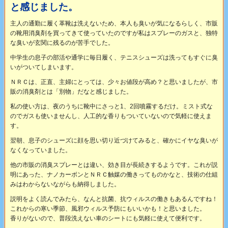
と感じました。
主人の通勤に履く革靴は洗えないため、本人も臭いが気になるらしく、市販
の靴用消臭剤を買ってきて使っていたのですが私はスプレーのガスと、独特
な臭いが玄関に残るのが苦手でした。
中学生の息子の部活や通学に毎日履く、テニスシューズは洗ってもすぐに臭
いがついてしまいます。
ＮＲＣは、正直、主婦にとっては、少々お値段が高め？と思いましたが、市
販の消臭剤とは「別物」だなと感じました。
私の使い方は、夜のうちに靴中にさっと1、2回噴霧するだけ。ミスト式な
のでガスも使いませんし、人工的な香りもついていないので気軽に使えま
す。
翌朝、息子のシューズに顔を思い切り近づけてみると、確かにイヤな臭いが
なくなっていました。
他の市販の消臭スプレーとは違い、効き目が長続きするようです。これが説
明にあった、ナノカーボンとＮＲＣ触媒の働きってものかなと、技術の仕組
みはわからないながらも納得しました。
説明をよく読んでみたら、なんと抗菌、抗ウィルスの働きもあるんですね！
これからの寒い季節、風邪ウィルス予防にもいいかも！と思いました。
香りがないので、普段洗えない車のシートにも気軽に使えて便利です。