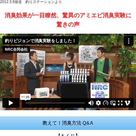
2012.3.9放送 釣りステーションより
消臭効果が一目瞭然、驚異のアミエビ消臭実験に
驚きの声
教えて！消臭方法 Q&A
【もくじ】