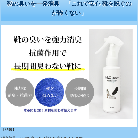
靴の臭いを一発消臭 「これで安心 靴を脱ぐの
が怖くない」
【効果】