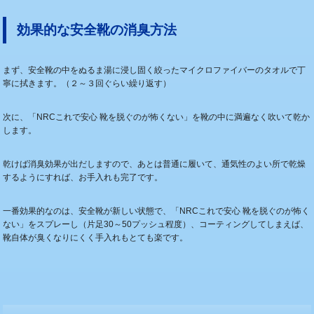
効果的な安全靴の消臭方法
まず、安全靴の中をぬるま湯に浸し固く絞ったマイクロファイバーのタオルで丁
寧に拭きます。（２～３回ぐらい繰り返す）
次に、「NRCこれで安心 靴を脱ぐのが怖くない」を靴の中に満遍なく吹いて乾か
します。
乾けば消臭効果が出だしますので、あとは普通に履いて、通気性のよい所で乾燥
するようにすれば、お手入れも完了です。
一番効果的なのは、安全靴が新しい状態で、「NRCこれで安心 靴を脱ぐのが怖く
ない」をスプレーし（片足30～50プッシュ程度）、コーティングしてしまえば、
靴自体が臭くなりにくく手入れもとても楽です。