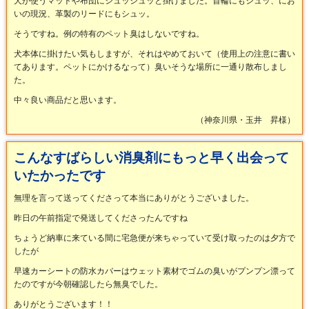
犬が使うマットや布団にシュッシュッと掛けました。首輪にもシュッ、にお
いの現況、革製のリードにもシュッ。
そうですね。例の特有のペット臭はしないですね。
犬本体に掛けたい気もしますが、それはやめておいて（使用上の注意に書い
てあります。ペットにかけるなって）臭いそうな場所に一通り散布しまし
た。
中々良い商品だと思います。
（神奈川県・玉井 昇様）
こんなすばらしい消臭剤にもっと早く出会って
いたかったです
無理を言って送ってくださって本当にありがとうございました。
昨日の午前指定で発送してくださったんですね
ちょうど納車に来ている間に宅急便が来ちゃっていて受け取ったのは夕方で
したが
早速カーシートの防水カバーはウェット素材でゴムの臭いがプンプン漂って
たのですが今朝確認したら無臭でした。
ありがとうございます！！