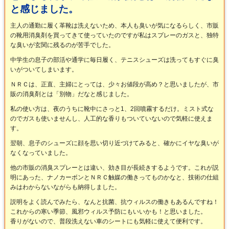
と感じました。
主人の通勤に履く革靴は洗えないため、本人も臭いが気になるらしく、市販
の靴用消臭剤を買ってきて使っていたのですが私はスプレーのガスと、独特
な臭いが玄関に残るのが苦手でした。
中学生の息子の部活や通学に毎日履く、テニスシューズは洗ってもすぐに臭
いがついてしまいます。
ＮＲＣは、正直、主婦にとっては、少々お値段が高め？と思いましたが、市
販の消臭剤とは「別物」だなと感じました。
私の使い方は、夜のうちに靴中にさっと1、2回噴霧するだけ。ミスト式な
のでガスも使いませんし、人工的な香りもついていないので気軽に使えま
す。
翌朝、息子のシューズに顔を思い切り近づけてみると、確かにイヤな臭いが
なくなっていました。
他の市販の消臭スプレーとは違い、効き目が長続きするようです。これが説
明にあった、ナノカーボンとＮＲＣ触媒の働きってものかなと、技術の仕組
みはわからないながらも納得しました。
説明をよく読んでみたら、なんと抗菌、抗ウィルスの働きもあるんですね！
これからの寒い季節、風邪ウィルス予防にもいいかも！と思いました。
香りがないので、普段洗えない車のシートにも気軽に使えて便利です。