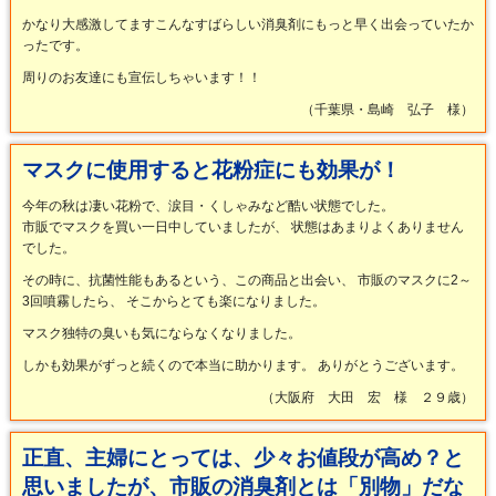
かなり大感激してますこんなすばらしい消臭剤にもっと早く出会っていたか
ったです。
周りのお友達にも宣伝しちゃいます！！
（千葉県・島崎 弘子 様）
マスクに使用すると花粉症にも効果が！
今年の秋は凄い花粉で、涙目・くしゃみなど酷い状態でした。
市販でマスクを買い一日中していましたが、 状態はあまりよくありません
でした。
その時に、抗菌性能もあるという、この商品と出会い、 市販のマスクに2～
3回噴霧したら、 そこからとても楽になりました。
マスク独特の臭いも気にならなくなりました。
しかも効果がずっと続くので本当に助かります。 ありがとうございます。
（大阪府 大田 宏 様 ２９歳）
正直、主婦にとっては、少々お値段が高め？と
思いましたが、市販の消臭剤とは「別物」だな