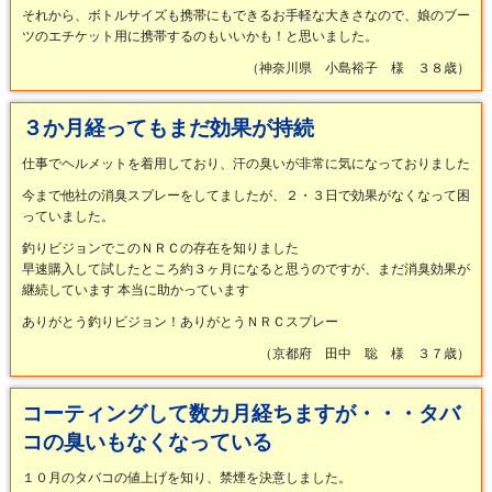
それから、ボトルサイズも携帯にもできるお手軽な大きさなので、娘のブー
ツのエチケット用に携帯するのもいいかも！と思いました。
（神奈川県 小島裕子 様 ３８歳）
３か月経ってもまだ効果が持続
仕事でヘルメットを着用しており、汗の臭いが非常に気になっておりました
今まで他社の消臭スプレーをしてましたが、２・３日で効果がなくなって困
っていました。
釣りビジョンでこのＮＲＣの存在を知りました
早速購入して試したところ約３ヶ月になると思うのですが、まだ消臭効果が
継続しています
本当に助かっています
ありがとう釣りビジョン！ありがとうＮＲＣスプレー
（京都府 田中 聡 様 ３７歳）
コーティングして数カ月経ちますが・・・タバ
コの臭いもなくなっている
１０月のタバコの値上げを知り、禁煙を決意しました。