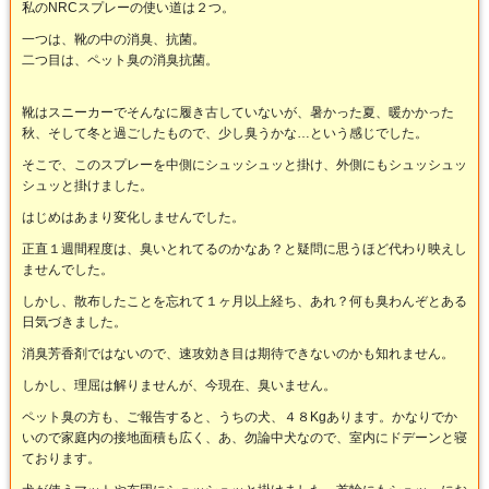
私のNRCスプレーの使い道は２つ。
一つは、靴の中の消臭、抗菌。
二つ目は、ペット臭の消臭抗菌。
靴はスニーカーでそんなに履き古していないが、暑かった夏、暖かかった
秋、そして冬と過ごしたもので、少し臭うかな…という感じでした。
そこで、このスプレーを中側にシュッシュッと掛け、外側にもシュッシュッ
シュッと掛けました。
はじめはあまり変化しませんでした。
正直１週間程度は、臭いとれてるのかなあ？と疑問に思うほど代わり映えし
ませんでした。
しかし、散布したことを忘れて１ヶ月以上経ち、あれ？何も臭わんぞとある
日気づきました。
消臭芳香剤ではないので、速攻効き目は期待できないのかも知れません。
しかし、理屈は解りませんが、今現在、臭いません。
ペット臭の方も、ご報告すると、うちの犬、４８Kgあります。かなりでか
いので家庭内の接地面積も広く、あ、勿論中犬なので、室内にドデーンと寝
ております。