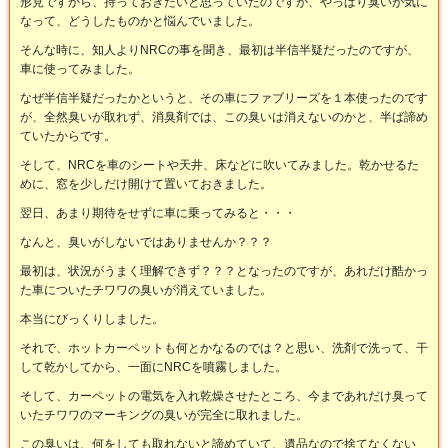
形見ですから、持っておきたいと思っていたのですが、やっぱり臭いが気に
なって、どうしたものかと悩んでいました。
そんな時に、知人よりNRCの事を聞き、最初は半信半疑だったのですが、
車に使ってみました。
なぜ半信半疑だったかというと、その車にファブリーズを１本使ったのです
が、全然臭いが取れず、消臭剤では、この臭いは消えないのかと、半ば諦め
ていたからです。
そして、NRCを車のシートや天井、床などに吹いてみました。乾かせるた
めに、窓を少しだけ開けて置いておきました。
翌日、あまり期待をせずに車に乗ってみると・・・
なんと、臭いがしないではありませんか？？？
最初は、状況がうまく理解できず？？？となったのですが、あれだけ酷かっ
た車についたチワワの臭いが消えていました。
本当にびっくりしました。
それで、ホットカーペットも何とかなるのでは？と思い、洗剤で洗って、干
して乾かしてから、一面にNRCを噴霧しました。
そして、カーペットの電気を入れ乾燥させたところ、今まであれだけ臭って
いたチワワのマーキングの臭いが完全に取れました。
この臭いは、何をしても取れないと諦めていて、遺品なので捨てなくない