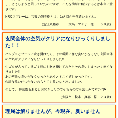
し、どうしようと困っていたのですが、こんな簡単に解決するとは本当に驚
きです。
NRCスプレーは、市販の消臭剤とは、効き目が全然違いますね。
（近江八幡市 大高 マチ子 様 ５８歳）
玄関全体の空気がクリアになりびっくりしまし
た！！
パンプスとブーツに吹き掛けたら、その瞬間に嫌な臭いがなくなり玄関全体
の空気がクリアになりびっくりしました!!
生ゴミが入っているゴミ箱にも吹き掛けてみたらその臭いもまったく無くな
りました!!!
あの不快な臭いがなくなったと思うとすごく嬉しかったです。
余計な臭いがつかないのもとても良いなと思いました。
そして、 持続性もあるとお聞きしたのでそちらの方も楽しみです(^-^)b
（大阪市 松本 真耶 様 ２３歳）
理屈は解りませんが、今現在、臭いません