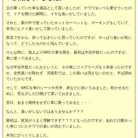
父の乗っていた車を遺品として貰いましたが、チワワをいつも乗せていたの
で、ドアを開けた瞬間に、イヤな臭いがしていました。
それと、家の中で使っていたホットカーペットも、マーキングをしていて、
本当にヒドイ臭いがして困っていました。
形見ですから、持っておきたいと思っていたのですが、やっぱり臭いが気に
なって、どうしたものかと悩んでいました。
そんな時に、知人よりNRCの事を聞き、最初は半信半疑だったのですが、
車に使ってみました。
なぜ半信半疑だったかというと、その車にファブリーズを１本使ったのです
が、全然臭いが取れず、消臭剤では、この臭いは消えないのかと、半ば諦め
ていたからです。
そして、NRCを車のシートや天井、床などに吹いてみました。乾かせるた
めに、窓を少しだけ開けて置いておきました。
翌日、あまり期待をせずに車に乗ってみると・・・
なんと、臭いがしないではありませんか？？？
最初は、状況がうまく理解できず？？？となったのですが、あれだけ酷かっ
た車についたチワワの臭いが消えていました。
本当にびっくりしました。