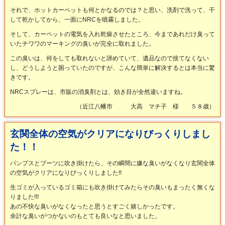
それで、ホットカーペットも何とかなるのでは？と思い、洗剤で洗って、干
して乾かしてから、一面にNRCを噴霧しました。
そして、カーペットの電気を入れ乾燥させたところ、今まであれだけ臭って
いたチワワのマーキングの臭いが完全に取れました。
この臭いは、何をしても取れないと諦めていて、遺品なので捨てなくない
し、どうしようと困っていたのですが、こんな簡単に解決するとは本当に驚
きです。
NRCスプレーは、市販の消臭剤とは、効き目が全然違いますね。
（近江八幡市 大高 マチ子 様 ５８歳）
玄関全体の空気がクリアになりびっくりしまし
た！！
パンプスとブーツに吹き掛けたら、その瞬間に嫌な臭いがなくなり玄関全体
の空気がクリアになりびっくりしました!!
生ゴミが入っているゴミ箱にも吹き掛けてみたらその臭いもまったく無くな
りました!!!
あの不快な臭いがなくなったと思うとすごく嬉しかったです。
余計な臭いがつかないのもとても良いなと思いました。