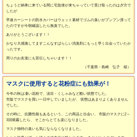
ちょうど納車に来ている間に宅急便が来ちゃっていて受け取ったのは夕方で
したが
早速カーシートの防水カバーはウェット素材でゴムの臭いがプンプン漂って
たのですが今朝確認したら無臭でした。
ありがとうございます！！
かなり大感激してますこんなすばらしい消臭剤にもっと早く出会っていたか
ったです。
周りのお友達にも宣伝しちゃいます！！
（千葉県・島崎 弘子 様）
マスクに使用すると花粉症にも効果が！
今年の秋は凄い花粉で、涙目・くしゃみなど酷い状態でした。
市販でマスクを買い一日中していましたが、 状態はあまりよくありません
でした。
その時に、抗菌性能もあるという、この商品と出会い、 市販のマスクに2～
3回噴霧したら、 そこからとても楽になりました。
マスク独特の臭いも気にならなくなりました。