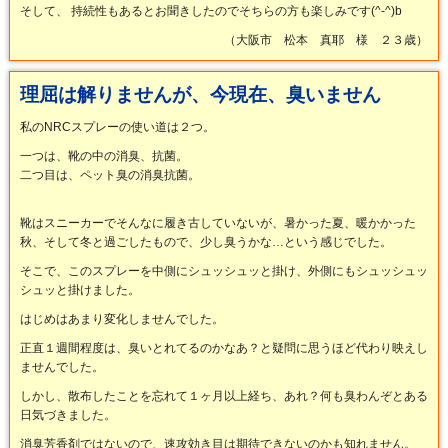
そして、 持続性もあるとお聞きしたのでそちらの方も楽しみです(^-^)b
（大阪市 松本 真耶 様 ２３歳）
理屈は解りませんが、今現在、臭いません
私のNRCスプレーの使い道は２つ。
一つは、靴の中の消臭、抗菌。
二つ目は、ペット臭の消臭抗菌。
靴はスニーカーでそんなに履き古していないが、暑かった夏、暖かかった
秋、そして冬と過ごしたもので、少し臭うかな…という感じでした。
そこで、このスプレーを中側にシュッシュッと掛け、外側にもシュッシュッ
シュッと掛けました。
はじめはあまり変化しませんでした。
正直１週間程度は、臭いとれてるのかなあ？と疑問に思うほど代わり映えし
ませんでした。
しかし、散布したことを忘れて１ヶ月以上経ち、あれ？何も臭わんぞとある
日気づきました。
消臭芳香剤ではないので、速攻効き目は期待できないのかも知れません。