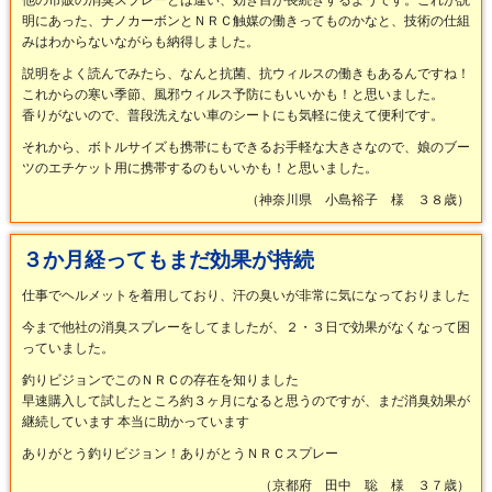
他の市販の消臭スプレーとは違い、効き目が長続きするようです。これが説
明にあった、ナノカーボンとＮＲＣ触媒の働きってものかなと、技術の仕組
みはわからないながらも納得しました。
説明をよく読んでみたら、なんと抗菌、抗ウィルスの働きもあるんですね！
これからの寒い季節、風邪ウィルス予防にもいいかも！と思いました。
香りがないので、普段洗えない車のシートにも気軽に使えて便利です。
それから、ボトルサイズも携帯にもできるお手軽な大きさなので、娘のブー
ツのエチケット用に携帯するのもいいかも！と思いました。
（神奈川県 小島裕子 様 ３８歳）
３か月経ってもまだ効果が持続
仕事でヘルメットを着用しており、汗の臭いが非常に気になっておりました
今まで他社の消臭スプレーをしてましたが、２・３日で効果がなくなって困
っていました。
釣りビジョンでこのＮＲＣの存在を知りました
早速購入して試したところ約３ヶ月になると思うのですが、まだ消臭効果が
継続しています
本当に助かっています
ありがとう釣りビジョン！ありがとうＮＲＣスプレー
（京都府 田中 聡 様 ３７歳）