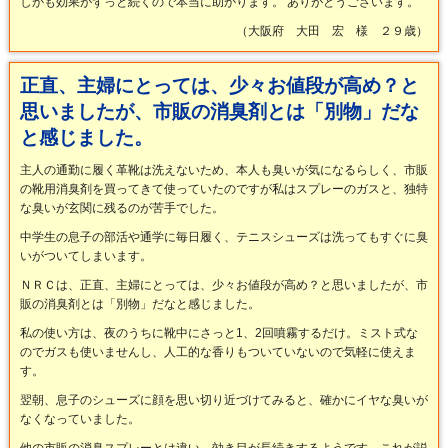
しかも効果がずっと続くので本当に助かります。 ありがとうございます。
（大阪府 大田 宏 様 ２９歳）
正直、主婦にとっては、少々お値段が高め？と
思いましたが、市販の消臭剤とは「別物」だな
と感じました。
主人の通勤に履く革靴は洗えないため、本人も臭いが気になるらしく、市販
の靴用消臭剤を買ってきて使っていたのですが私はスプレーのガスと、独特
な臭いが玄関に残るのが苦手でした。
中学生の息子の部活や通学に毎日履く、テニスシューズは洗ってもすぐに臭
いがついてしまいます。
ＮＲＣは、正直、主婦にとっては、少々お値段が高め？と思いましたが、市
販の消臭剤とは「別物」だなと感じました。
私の使い方は、夜のうちに靴中にさっと1、2回噴霧するだけ。ミスト式な
のでガスも使いませんし、人工的な香りもついていないので気軽に使えま
す。
翌朝、息子のシューズに顔を思い切り近づけてみると、確かにイヤな臭いが
なくなっていました。