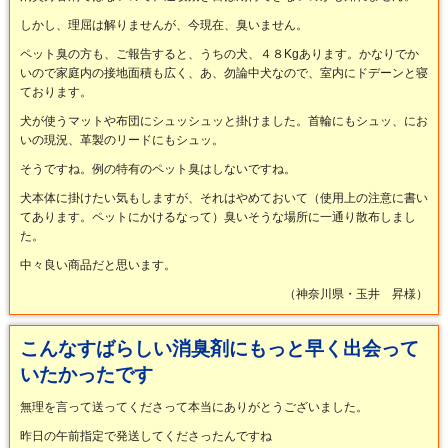
しかし、理屈は解りませんが、今現在、臭いません。
ペット臭の方も、ご報告すると、うちの犬、４８Kgあります。かなりでか
いので家庭内の接地面積も広く、あ、勿論中犬なので、室内にドデーンと寝
ております。
犬が使うマットや布団にシュッシュッと掛けました。首輪にもシュッ、にお
いの現況、革製のリードにもシュッ。
そうですね。例の特有のペット臭はしないですね。
犬本体に掛けたい気もしますが、それはやめておいて（使用上の注意に書い
てあります。ペットにかけるなって）臭いそうな場所に一通り散布しまし
た。
中々良い商品だと思います。
（神奈川県・玉井 昇様）
こんなすばらしい消臭剤にもっと早く出会って
いたかったです
無理を言って送ってくださって本当にありがとうございました。
昨日の午前指定で発送してくださったんですね