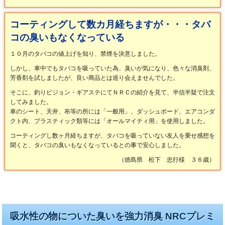
コーティングして数カ月経ちますが・・・タバ
コの臭いもなくなっている
１０月のタバコの値上げを知り、禁煙を決意しました。
しかし、車中でもタバコを吸っていた為、臭いが気になり、色々な消臭剤、
芳香剤を試しましたが、良い商品とは巡り会えませんでした。
そこに、釣りビジョン・ギアステにてＮＲＣの紹介を見て、半信半疑で注文
してみました。
車のシート、天井、布等の所には「一般用」、ダッシュボード、エアコンダ
クト内、プラスティック類等には「オールマイティ用」を使用しました。
コーティングし数ヶ月経ちますが、タバコを吸っていない友人を乗せ感想を
聞くと、タバコの臭いもなくなっているとの事で安心しました。
（徳島県 松下 忠行様 ３６歳）
吸水性の物についた臭いを強力消臭 NRCプレミ