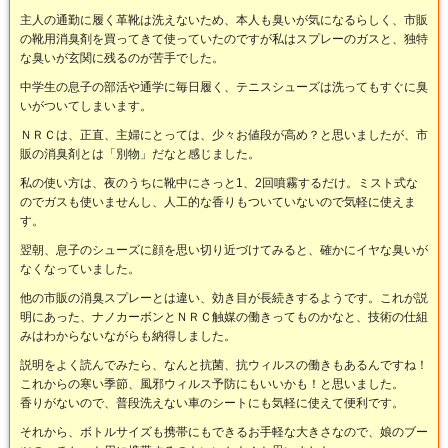
主人の通勤に履く革靴は洗えないため、本人も臭いが気になるらしく、市販
の靴用消臭剤を買ってきて使っていたのですが私はスプレーのガスと、独特
な臭いが玄関に残るのが苦手でした。
中学生の息子の部活や通学に毎日履く、テニスシューズは洗ってもすぐに臭
いがついてしまいます。
ＮＲＣは、正直、主婦にとっては、少々お値段が高め？と思いましたが、市
販の消臭剤とは「別物」だなと感じました。
私の使い方は、夜のうちに靴中にさっと1、2回噴霧するだけ。ミスト式な
のでガスも使いませんし、人工的な香りもついていないので気軽に使えま
す。
翌朝、息子のシューズに顔を思い切り近づけてみると、確かにイヤな臭いが
なくなっていました。
他の市販の消臭スプレーとは違い、効き目が長続きするようです。これが説
明にあった、ナノカーボンとＮＲＣ触媒の働きってものかなと、技術の仕組
みはわからないながらも納得しました。
説明をよく読んでみたら、なんと抗菌、抗ウィルスの働きもあるんですね！
これからの寒い季節、風邪ウィルス予防にもいいかも！と思いました。
香りがないので、普段洗えない車のシートにも気軽に使えて便利です。
それから、ボトルサイズも携帯にもできるお手軽な大きさなので、娘のブー