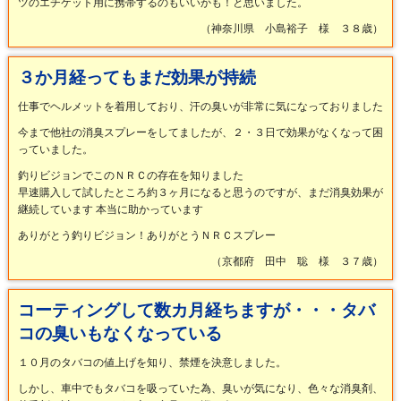
ツのエチケット用に携帯するのもいいかも！と思いました。
（神奈川県 小島裕子 様 ３８歳）
３か月経ってもまだ効果が持続
仕事でヘルメットを着用しており、汗の臭いが非常に気になっておりました
今まで他社の消臭スプレーをしてましたが、２・３日で効果がなくなって困
っていました。
釣りビジョンでこのＮＲＣの存在を知りました
早速購入して試したところ約３ヶ月になると思うのですが、まだ消臭効果が
継続しています
本当に助かっています
ありがとう釣りビジョン！ありがとうＮＲＣスプレー
（京都府 田中 聡 様 ３７歳）
コーティングして数カ月経ちますが・・・タバ
コの臭いもなくなっている
１０月のタバコの値上げを知り、禁煙を決意しました。
しかし、車中でもタバコを吸っていた為、臭いが気になり、色々な消臭剤、