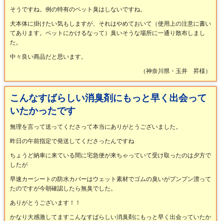
そうですね。例の特有のペット臭はしないですね。
犬本体に掛けたい気もしますが、それはやめておいて（使用上の注意に書い
てあります。ペットにかけるなって）臭いそうな場所に一通り散布しまし
た。
中々良い商品だと思います。
（神奈川県・玉井 昇様）
こんなすばらしい消臭剤にもっと早く出会って
いたかったです
無理を言って送ってくださって本当にありがとうございました。
昨日の午前指定で発送してくださったんですね
ちょうど納車に来ている間に宅急便が来ちゃっていて受け取ったのは夕方で
したが
早速カーシートの防水カバーはウェット素材でゴムの臭いがプンプン漂って
たのですが今朝確認したら無臭でした。
ありがとうございます！！
かなり大感激してますこんなすばらしい消臭剤にもっと早く出会っていたか