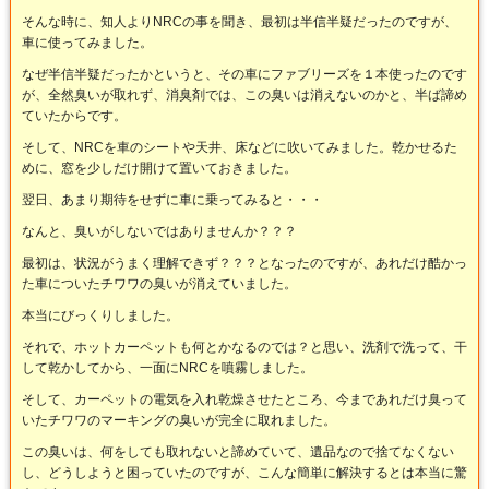
そんな時に、知人よりNRCの事を聞き、最初は半信半疑だったのですが、
車に使ってみました。
なぜ半信半疑だったかというと、その車にファブリーズを１本使ったのです
が、全然臭いが取れず、消臭剤では、この臭いは消えないのかと、半ば諦め
ていたからです。
そして、NRCを車のシートや天井、床などに吹いてみました。乾かせるた
めに、窓を少しだけ開けて置いておきました。
翌日、あまり期待をせずに車に乗ってみると・・・
なんと、臭いがしないではありませんか？？？
最初は、状況がうまく理解できず？？？となったのですが、あれだけ酷かっ
た車についたチワワの臭いが消えていました。
本当にびっくりしました。
それで、ホットカーペットも何とかなるのでは？と思い、洗剤で洗って、干
して乾かしてから、一面にNRCを噴霧しました。
そして、カーペットの電気を入れ乾燥させたところ、今まであれだけ臭って
いたチワワのマーキングの臭いが完全に取れました。
この臭いは、何をしても取れないと諦めていて、遺品なので捨てなくない
し、どうしようと困っていたのですが、こんな簡単に解決するとは本当に驚