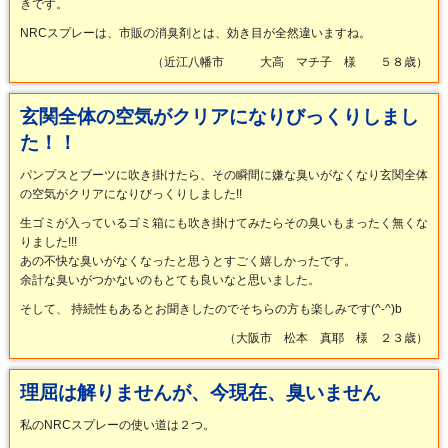
きです。
NRCスプレーは、市販の消臭剤とは、効き目が全然違いますね。
（近江八幡市 大高 マチ子 様 ５８歳）
玄関全体の空気がクリアになりびっくりしまし
た！！
パンプスとブーツに吹き掛けたら、その瞬間に嫌な臭いがなくなり玄関全体
の空気がクリアになりびっくりしました!!
生ゴミが入っているゴミ箱にも吹き掛けてみたらその臭いもまったく無くな
りました!!!
あの不快な臭いがなくなったと思うとすごく嬉しかったです。
余計な臭いがつかないのもとても良いなと思いました。
そして、 持続性もあるとお聞きしたのでそちらの方も楽しみです(^-^)b
（大阪市 松本 真耶 様 ２３歳）
理屈は解りませんが、今現在、臭いません
私のNRCスプレーの使い道は２つ。