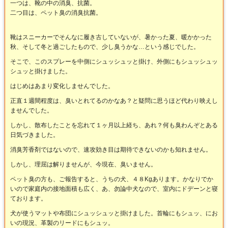
一つは、靴の中の消臭、抗菌。
二つ目は、ペット臭の消臭抗菌。
靴はスニーカーでそんなに履き古していないが、暑かった夏、暖かかった
秋、そして冬と過ごしたもので、少し臭うかな…という感じでした。
そこで、このスプレーを中側にシュッシュッと掛け、外側にもシュッシュッ
シュッと掛けました。
はじめはあまり変化しませんでした。
正直１週間程度は、臭いとれてるのかなあ？と疑問に思うほど代わり映えし
ませんでした。
しかし、散布したことを忘れて１ヶ月以上経ち、あれ？何も臭わんぞとある
日気づきました。
消臭芳香剤ではないので、速攻効き目は期待できないのかも知れません。
しかし、理屈は解りませんが、今現在、臭いません。
ペット臭の方も、ご報告すると、うちの犬、４８Kgあります。かなりでか
いので家庭内の接地面積も広く、あ、勿論中犬なので、室内にドデーンと寝
ております。
犬が使うマットや布団にシュッシュッと掛けました。首輪にもシュッ、にお
いの現況、革製のリードにもシュッ。