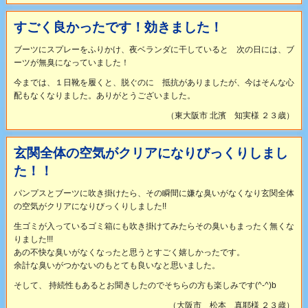
すごく良かったです！効きました！
ブーツにスプレーをふりかけ、夜ベランダに干していると 次の日には、ブ
ーツが無臭になっていました！
今までは、１日靴を履くと、脱ぐのに 抵抗がありましたが、今はそんな心
配もなくなりました。ありがとうございました。
（東大阪市 北濱 知実様 ２３歳）
玄関全体の空気がクリアになりびっくりしまし
た！！
パンプスとブーツに吹き掛けたら、その瞬間に嫌な臭いがなくなり玄関全体
の空気がクリアになりびっくりしました!!
生ゴミが入っているゴミ箱にも吹き掛けてみたらその臭いもまったく無くな
りました!!!
あの不快な臭いがなくなったと思うとすごく嬉しかったです。
余計な臭いがつかないのもとても良いなと思いました。
そして、 持続性もあるとお聞きしたのでそちらの方も楽しみです(^-^)b
（大阪市 松本 真耶様 ２３歳）