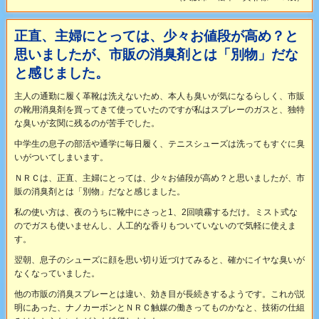
正直、主婦にとっては、少々お値段が高め？と
思いましたが、市販の消臭剤とは「別物」だな
と感じました。
主人の通勤に履く革靴は洗えないため、本人も臭いが気になるらしく、市販
の靴用消臭剤を買ってきて使っていたのですが私はスプレーのガスと、独特
な臭いが玄関に残るのが苦手でした。
中学生の息子の部活や通学に毎日履く、テニスシューズは洗ってもすぐに臭
いがついてしまいます。
ＮＲＣは、正直、主婦にとっては、少々お値段が高め？と思いましたが、市
販の消臭剤とは「別物」だなと感じました。
私の使い方は、夜のうちに靴中にさっと1、2回噴霧するだけ。ミスト式な
のでガスも使いませんし、人工的な香りもついていないので気軽に使えま
す。
翌朝、息子のシューズに顔を思い切り近づけてみると、確かにイヤな臭いが
なくなっていました。
他の市販の消臭スプレーとは違い、効き目が長続きするようです。これが説
明にあった、ナノカーボンとＮＲＣ触媒の働きってものかなと、技術の仕組