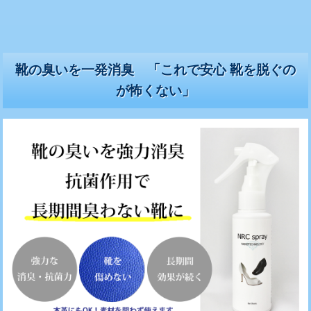
靴の臭いを一発消臭 「これで安心 靴を脱ぐの
が怖くない」