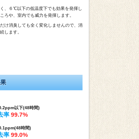
く、６℃以下の低温度下でも効果を発揮し
ころや、室内でも威力を発揮します。
だけ消臭しても全く変化しませんので、消
続します。
結果
 0.2ppm以下(48時間)
去率
99.7%
0.1ppm(48時間)
去率
99.0%