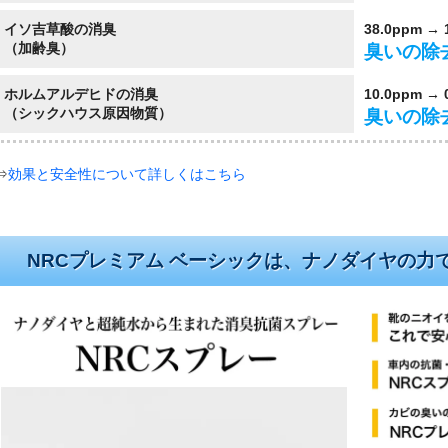
イソ吉草酸の消臭
38.0ppm → 
（加齢臭）
臭いの除
ホルムアルデヒドの消臭
10.0ppm → 
（シックハウス原因物質）
臭いの除
⇒
効果と安全性について詳しくはこちら
NRCプレミアム ベーシックは、ナノダイヤの力