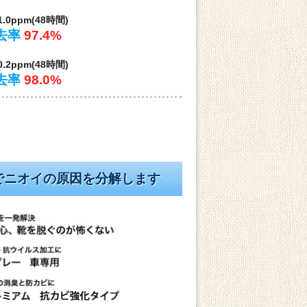
1.0ppm(48時間)
去率
97.4%
0.2ppm(48時間)
去率
98.0%
でニオイの原因を分解します