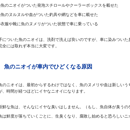
●魚のニオイがついた発泡スチロールやクーラーボックスを載せた
●魚のヌルヌルや血がついた釣具や網などを車に載せた
●衣服や靴に魚のヌメリがついた状態で車に乗っている
手についた魚のニオイは、洗剤で洗えば良いのですが、車に染みついた
完全には取れず本当に大変です。
魚のニオイが車内でひどくなる原因
魚のニオイは、最初からするわけではなく、魚のヌメリや血は新しいう
が、時間が経つほどにイヤなニオイになります。
新鮮な魚は、そんなにイヤな臭いはしません。（もし、魚自体が臭うの
魚は鮮度が落ちていくごとに、生臭くなり、腐敗し始めると恐ろしいニ