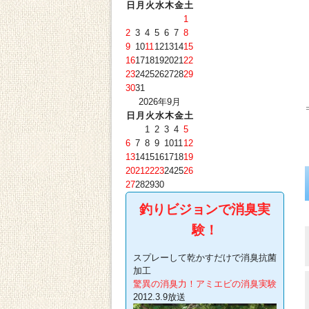
日
月
火
水
木
金
土
1
2
3
4
5
6
7
8
9
10
11
12
13
14
15
16
17
18
19
20
21
22
23
24
25
26
27
28
29
30
31
2026年9月
日
月
火
水
木
金
土
1
2
3
4
5
6
7
8
9
10
11
12
13
14
15
16
17
18
19
20
21
22
23
24
25
26
27
28
29
30
釣りビジョンで消臭実
験！
スプレーして乾かすだけで消臭抗菌
加工
驚異の消臭力！アミエビの消臭実験
2012.3.9放送